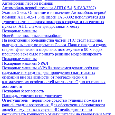
Автомобили первой помощи
Автомобиль первой помощи АПП 0,5-1,5 (ГАЗ-3302)
Экипаж 5 чел. Описание и назначение Автомобиль первой
помощи АПП-0,5-1,5 на шасси ГАЗ-3302 используется для
тушения начинающихся пожаров в городах и населенных
пунктах. АПП служит для доставки к месту
Пожарные машины
Новейшие пожарные автомобили
На вооружении большинства частей ГПС стоят машины,
выпущенные еще во времена Союза. Парк с каждым годом
стареет физически и морально, поэтому еще в 90-х годах
прошлого века было принято решение модернизировать
Пожарные машины
Пожарные машины УРАЛ
Пожарные машины «УРАЛ» зарекомендовали себя как
надежные техсредства для проведения спасательных
операций вне зависимости от географических и
климатических особенностей местности. Одно из главных
достоинств
Пожарная безопасность
Площадь тушения огнетушителем
Огнетушитель – первичное средство тушения пожара на
ранней стадии возгорания. Для обеспечения безопасности
людей и имущества в случае ЧС необходимо точно
рассчитывать количество огнетушителей на квадратный метр.