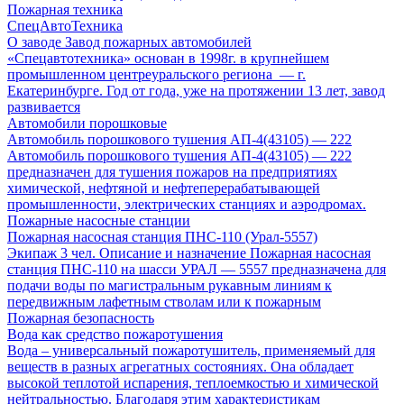
Пожарная техника
СпецАвтоТехника
О заводе Завод пожарных автомобилей
«Спецавтотехника» основан в 1998г. в крупнейшем
промышленном центреуральского региона — г.
Екатеринбурге. Год от года, уже на протяжении 13 лет, завод
развивается
Автомобили порошковые
Автомобиль порошкового тушения АП-4(43105) — 222
Автомобиль порошкового тушения АП-4(43105) — 222
предназначен для тушения пожаров на предприятиях
химической, нефтяной и нефтеперерабатывающей
промышленности, электрических станциях и аэродромах.
Пожарные насосные станции
Пожарная насосная станция ПНС-110 (Урал-5557)
Экипаж 3 чел. Описание и назначение Пожарная насосная
станция ПНС-110 на шасси УРАЛ — 5557 предназначена для
подачи воды по магистральным рукавным линиям к
передвижным лафетным стволам или к пожарным
Пожарная безопасность
Вода как средство пожаротушения
Вода – универсальный пожаротушитель, применяемый для
веществ в разных агрегатных состояниях. Она обладает
высокой теплотой испарения, теплоемкостью и химической
нейтральностью. Благодаря этим характеристикам