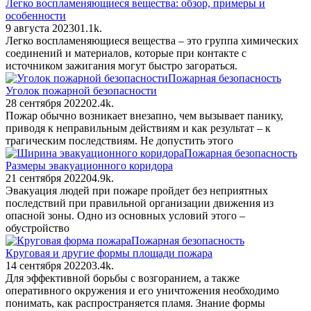
Легко воспламеняющиеся вещества: обзор, примеры и
особенности
9 августа 2023
0
1.1k.
Легко воспламеняющиеся вещества – это группа химических
соединений и материалов, которые при контакте с
источником зажигания могут быстро загораться.
Пожарная безопасность
Уголок пожарной безопасности
28 сентября 2022
0
2.4k.
Пожар обычно возникает внезапно, чем вызывает панику,
приводя к неправильным действиям и как результат – к
трагическим последствиям. Не допустить этого
Пожарная безопасность
Размеры эвакуационного коридора
21 сентября 2022
0
4.9k.
Эвакуация людей при пожаре пройдет без неприятных
последствий при правильной организации движения из
опасной зоны. Одно из основных условий этого –
обустройство
Пожарная безопасность
Круговая и другие формы площади пожара
14 сентября 2022
0
3.4k.
Для эффективной борьбы с возгоранием, а также
оперативного окружения и его уничтожения необходимо
понимать, как распространяется пламя. Знание формы