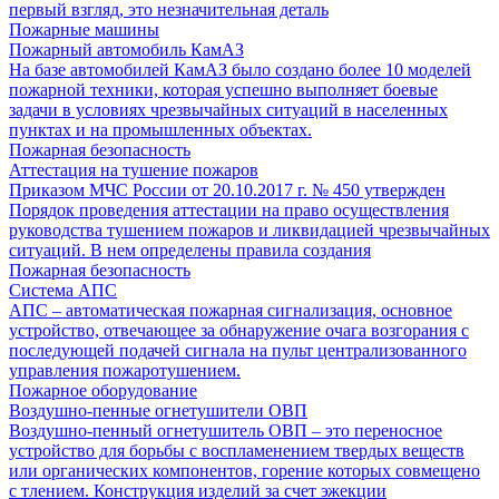
первый взгляд, это незначительная деталь
Пожарные машины
Пожарный автомобиль КамАЗ
На базе автомобилей КамАЗ было создано более 10 моделей
пожарной техники, которая успешно выполняет боевые
задачи в условиях чрезвычайных ситуаций в населенных
пунктах и на промышленных объектах.
Пожарная безопасность
Аттестация на тушение пожаров
Приказом МЧС России от 20.10.2017 г. № 450 утвержден
Порядок проведения аттестации на право осуществления
руководства тушением пожаров и ликвидацией чрезвычайных
ситуаций. В нем определены правила создания
Пожарная безопасность
Система АПС
АПС – автоматическая пожарная сигнализация, основное
устройство, отвечающее за обнаружение очага возгорания с
последующей подачей сигнала на пульт централизованного
управления пожаротушением.
Пожарное оборудование
Воздушно-пенные огнетушители ОВП
Воздушно-пенный огнетушитель ОВП – это переносное
устройство для борьбы с воспламенением твердых веществ
или органических компонентов, горение которых совмещено
с тлением. Конструкция изделий за счет эжекции