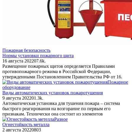
Пожарная безопасность
Нормы установки пожарного щита
16 августа 2022
0
7.6k.
Размещение пожарных щитов определяется Правилами
противопожарного режима в Российской Федерации,
утвержденными Постановлением Правительства РФ от 16.
Пожарное
оборудование
Виды автоматических установок пожаротушения
9 августа 2022
0
1.3k.
Автоматическая установка для тушения пожара – система
быстрого реагирования на возгорание по первым его
признакам. Технически она состоит из элементов
Разное
Огнестойкость металла
2 августа 2022
0
803