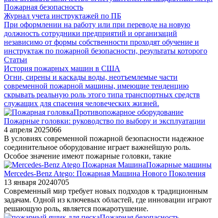
Пожарная безопасность
Журнал учета инструктажей по ПБ
При оформлении на работу или при переводе на новую
должность сотрудники предприятий и организаций
независимо от формы собственности проходят обучение и
инструктаж по пожарной безопасности, результаты которого
Статьи
История пожарных машин в США
Огни, сирены и каскады воды, неотъемлемые части
современной пожарной машины, имеющие тенденцию
скрывать реальную роль этого типа транспортных средств
служащих для спасения человеческих жизней.
Противопожарное оборудование
Пожарные головки: руководство по выбору и эксплуатации
4 апреля 2025
0
66
В условиях современной пожарной безопасности надежное
соединительное оборудование играет важнейшую роль.
Особое значение имеют пожарные головки, такие
Пожарные машины
Mercedes-Benz Atego: Пожарная Машина Нового Поколения
13 января 2024
0
705
Современный мир требует новых подходов к традиционным
задачам. Одной из ключевых областей, где инновации играют
решающую роль, является пожаротушение.
Пожарная безопасность