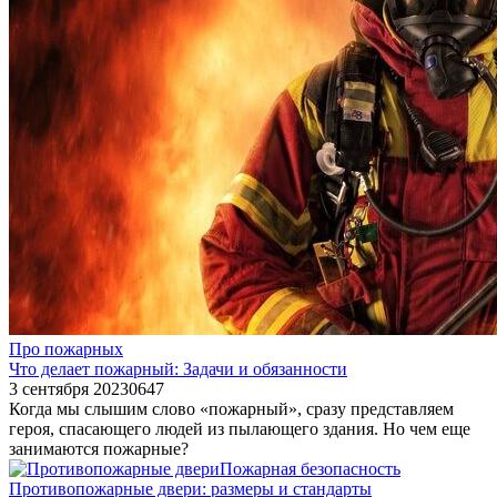
Про пожарных
Что делает пожарный: Задачи и обязанности
3 сентября 2023
0
647
Когда мы слышим слово «пожарный», сразу представляем
героя, спасающего людей из пылающего здания. Но чем еще
занимаются пожарные?
Пожарная безопасность
Противопожарные двери: размеры и стандарты