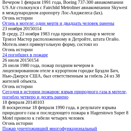
Вечером 1 февраля 1991 года, Boeing 737-300 авиакомпании
US Air столкнулся с Fairchild Metroliner авиакомпании Skywest
в международном аэропорту Лос-Анджелеса (lax).
Огонь истории
Огонь в мотеле: один мертв и двадцать человек ранены
23 ноября 2015
0
114
В среду, 23 ноября 1983 года произошел пожар в мотеле
Трэвэл Мастер расположенному в Детройте, штата Огайо.
Мотель имел прямоугольную форму, состоял из
Огонь истории
24 погибших в пожаре
26 июля 2015
0
154
26 июля 1980 года, пожар поздним вечером в
лицензированном отеле в курортном городке Брэдли Бич,
Нью-Джерси США, был ответственным за гибель 24 из 38
жителей объекта.
Огонь истории
Сегодня в истории пожаров: взрыв природного газа в мотеле,
погибло четверо и десять ранено
18 февраля 2014
0
103
В воскресенье 18 февраля 1990 года, в результате взрыва
природного газа и последующего пожара в Hagerstown Super 8
Motel привело к гибели четырех человек
Огонь истории
Пожар уничтоживший многофункциональный