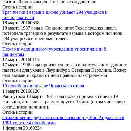
жизни 20 постояльцев. Пожарные следователи
Огонь истории
Трагический взрыв в школе убивает 294 учащихся и
преподавателей
18 марта 2016
0
658
18 марта 1937 года в Лондоне, штат Техас средняя школа
потерпела трагедию в результате взрыва в котором погибли
294 учащихся и преподавателей.
Огонь истории
Пожар в медицинском учреждении уносит жизни 8
пациентам
17 марта 2016
0
115
17 марта 1996 года произошел пожар в одноэтажном здании с
палатами для ухода в Лауринбург, Северная Каролина. Пожар
был вызван искрами от неисправной электрической
Огонь истории
19 погибших в пожаре Чикагского отеля
14 марта 2016
0
126
Рано утром 14 марта 1981 года пожар привел к гибели 19
жильцов, а так же к травмам других 13 лиц (в том числе двух
сотрудников полиции).
Огонь истории
Столкновение двух самолетов в аэропорту Лос-Анджелеса в
1991 году с 34 погибшими
1 февраля 2016
0
224