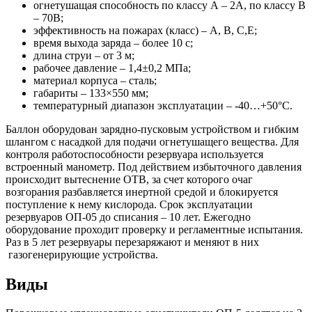
огнетушащая способность по классу А – 2А, по классу В
– 70В;
эффективность на пожарах (класс) – А, В, С,Е;
время выхода заряда – более 10 с;
длина струи – от 3 м;
рабочее давление – 1,4±0,2 МПа;
материал корпуса – сталь;
габариты – 133×550 мм;
температурный диапазон эксплуатации – -40…+50°С.
Баллон оборудован зарядно-пусковым устройством и гибким
шлангом с насадкой для подачи огнетушащего вещества. Для
контроля работоспособности резервуара используется
встроенный манометр. Под действием избыточного давления
происходит вытеснение ОТВ, за счет которого очаг
возгорания разбавляется инертной средой и блокируется
поступление к нему кислорода. Срок эксплуатации
резервуаров ОП-05 до списания – 10 лет. Ежегодно
оборудование проходит проверку и регламентные испытания.
Раз в 5 лет резервуары перезаряжают и меняют в них
газогенерирующие устройства.
Виды