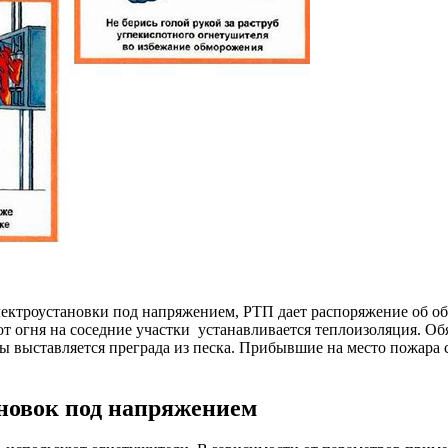
электроустановки под напряжением, РТП дает распоряжение об об
т огня на соседние участки устанавливается теплоизоляция. Об
 выставляется преграда из песка. Прибывшие на место пожара сп
ановок под напряжением