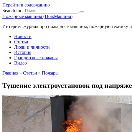
Перейти к содержанию
Search for:
Пожарные машины (ПожМашина)
Интернет-журнал про пожарные машины, пожарную технику и 
Новости
Статьи
Люди и личности
История
Грандиозные пожары
Видео
Главная
»
Статьи
»
Пожары
Тушение электроустановок под напряж