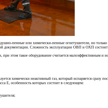
оздушно-пенные или химически-пенные огнетушители, но только
ской документации. Сложность эксплуатации ОВП и ОХП состоит 
 при этом такое оборудование считается малоэффективным и ис
ьзуется химически неактивный газ, который испаряется сразу п
асса Е, особенность которых состоит в следующем:
тушителя;