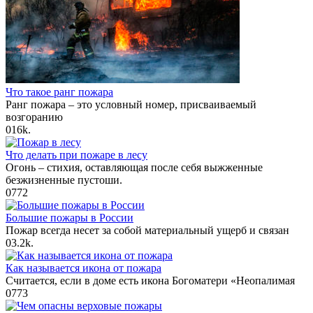
Что такое ранг пожара
Ранг пожара – это условный номер, присваиваемый
возгоранию
0
16k.
Что делать при пожаре в лесу
Огонь – стихия, оставляющая после себя выжженные
безжизненные пустоши.
0
772
Большие пожары в России
Пожар всегда несет за собой материальный ущерб и связан
0
3.2k.
Как называется икона от пожара
Считается, если в доме есть икона Богоматери «Неопалимая
0
773