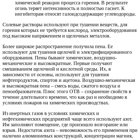
химической реакции процесса горения. В результате
огонь теряет интенсивность и полностью гаснет. К
ингибиторам относят галоидсодержащие углеводороды.
Солевые растворы используют при тушении веществ, для
горения которых не требуется кислород, электрооборудования
под высоким напряжением и щелочных металлов.
Более широкое распространение получила пена. Ее
используют для тушения щелочей и электрифицированного
оборудования. Пены бывают химические, воздушно-
механические и высокократные. Первые получают
смешиванием щелочной и кислотной среды. Их, в
зависимости от основы, используют для тушения
нефтепродуктов, спиртов и ацетона. Воздушно-механическая
и высокократная пена – смесь воды, сжатого воздуха и
пенообразователя. Плюс этого ОТВ – сохранение свойств в
течение длительного времени, что как раз и необходимо в
условиях пожаров на химических производствах.
Из инертных газов в условиях химических и
нефтехимических предприятий чаще всего используют азот.
Им заполняют помещение, где произошло возгорание или
взрыв. Недостаток азота – невозможность его применения при
наличии алюминиевых конструкций, концентрации магния,