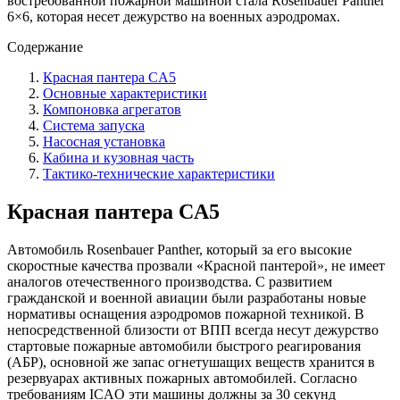
востребованной пожарной машиной стала Rosenbauer Panther
6×6, которая несет дежурство на военных аэродромах.
Содержание
Красная пантера CA5
Основные характеристики
Компоновка агрегатов
Система запуска
Насосная установка
Кабина и кузовная часть
Тактико-технические характеристики
Красная пантера CA5
Автомобиль Rosenbauer Panther, который за его высокие
скоростные качества прозвали «Красной пантерой», не имеет
аналогов отечественного производства. С развитием
гражданской и военной авиации были разработаны новые
нормативы оснащения аэродромов пожарной техникой. В
непосредственной близости от ВПП всегда несут дежурство
стартовые пожарные автомобили быстрого реагирования
(АБР), основной же запас огнетушащих веществ хранится в
резервуарах активных пожарных автомобилей. Согласно
требованиям ICAO эти машины должны за 30 секунд