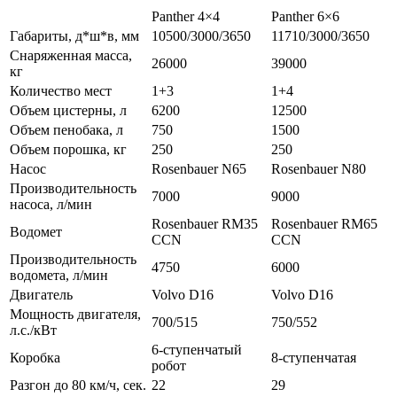
Panther 4×4
Panther 6×6
Габариты, д*ш*в, мм
10500/3000/3650
11710/3000/3650
Снаряженная масса,
26000
39000
кг
Количество мест
1+3
1+4
Объем цистерны, л
6200
12500
Объем пенобака, л
750
1500
Объем порошка, кг
250
250
Насос
Rosenbauer N65
Rosenbauer N80
Производительность
7000
9000
насоса, л/мин
Rosenbauer RM35
Rosenbauer RM65
Водомет
CCN
CCN
Производительность
4750
6000
водомета, л/мин
Двигатель
Volvo D16
Volvo D16
Мощность двигателя,
700/515
750/552
л.с./кВт
6-ступенчатый
Коробка
8-ступенчатая
робот
Разгон до 80 км/ч, сек.
22
29