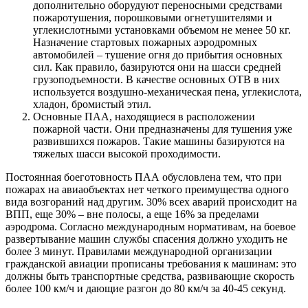
дополнительно оборудуют переносными средствами
пожаротушения, порошковыми огнетушителями и
углекислотными установками объемом не менее 50 кг.
Назначение стартовых пожарных аэродромных
автомобилей – тушение огня до прибытия основных
сил. Как правило, базируются они на шасси средней
грузоподъемности. В качестве основных ОТВ в них
используется воздушно-механическая пена, углекислота,
хладон, бромистый этил.
Основные ПАА, находящиеся в расположении
пожарной части. Они предназначены для тушения уже
развившихся пожаров. Такие машины базируются на
тяжелых шасси высокой проходимости.
Постоянная боеготовность ПАА обусловлена тем, что при
пожарах на авиаобъектах нет четкого преимущества одного
вида возгораний над другим. 30% всех аварий происходит на
ВПП, еще 30% – вне полосы, а еще 16% за пределами
аэродрома. Согласно международным нормативам, на боевое
развертывание машин службы спасения должно уходить не
более 3 минут. Правилами международной организации
гражданской авиации прописаны требования к машинам: это
должны быть транспортные средства, развивающие скорость
более 100 км/ч и дающие разгон до 80 км/ч за 40-45 секунд.