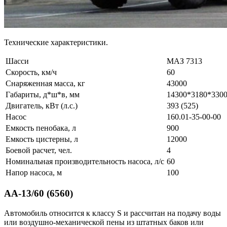
Технические характеристики.
Шасси
МАЗ 7313
Скорость, км/ч
60
Снаряженная масса, кг
43000
Габариты, д*ш*в, мм
14300*3180*330
Двигатель, кВт (л.с.)
393 (525)
Насос
160.01-35-00-00
Емкость пенобака, л
900
Емкость цистерны, л
12000
Боевой расчет, чел.
4
Номинальная производительность насоса, л/с
60
Напор насоса, м
100
АА-13/60 (6560)
Автомобиль относится к классу S и рассчитан на подачу воды
или воздушно-механической пены из штатных баков или