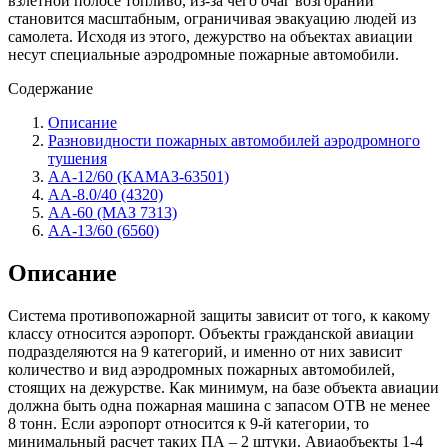
взлетной полосе топливо, из-за чего очаг возгораний
становится масштабным, ограничивая эвакуацию людей из
самолета. Исходя из этого, дежурство на объектах авиации
несут специальные аэродромные пожарные автомобили.
Содержание
Описание
Разновидности пожарных автомобилей аэродромного
тушения
АА-12/60 (КАМАЗ-63501)
АА-8.0/40 (4320)
АА-60 (МАЗ 7313)
АА-13/60 (6560)
Описание
Система противопожарной защиты зависит от того, к какому
классу относится аэропорт. Объекты гражданской авиации
подразделяются на 9 категорий, и именно от них зависит
количество и вид аэродромных пожарных автомобилей,
стоящих на дежурстве. Как минимум, на базе объекта авиации
должна быть одна пожарная машина с запасом ОТВ не менее
8 тонн. Если аэропорт относится к 9-й категории, то
минимальный расчет таких ПА – 2 штуки. Авиаобъекты 1-4