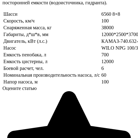
посторонней емкости (водоисточника, гидранта).
Шасси
6560 8×8
Скорость, км/ч
100
Снаряженная масса, кг
38000
Габариты, д*ш*в, мм
12000*2500*370
Двигатель, кВт (л.с.)
КАМАЗ-740.632-4
Насос
WILO NPG 100/3
Емкость пенобака, л
700
Емкость цистерны, л
12000
Боевой расчет, чел.
6
Номинальная производительность насоса, л/с
60
Напор насоса, м
100
Оцените статью