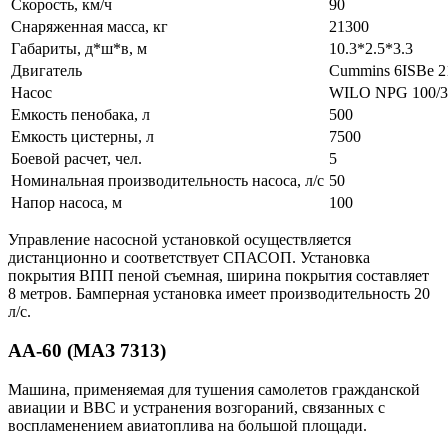
Скорость, км/ч
90
Снаряженная масса, кг
21300
Габариты, д*ш*в, м
10.3*2.5*3.3
Двигатель
Cummins 6ISBe 21
Насос
WILO NPG 100/3
Емкость пенобака, л
500
Емкость цистерны, л
7500
Боевой расчет, чел.
5
Номинальная производительность насоса, л/с
50
Напор насоса, м
100
Управление насосной установкой осуществляется
дистанционно и соответствует СПАСОП. Установка
покрытия ВПП пеной съемная, ширина покрытия составляет
8 метров. Бамперная установка имеет производительность 20
л/с.
АА-60 (МАЗ 7313)
Машина, применяемая для тушения самолетов гражданской
авиации и ВВС и устранения возгораний, связанных с
воспламенением авиатоплива на большой площади.