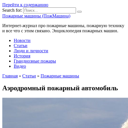
Перейти к содержанию
Search for:
Пожарные машины (ПожМашина)
Интернет-журнал про пожарные машины, пожарную технику
и все что с этим связано. Энциклопедия пожарных машин.
Новости
Статьи
Люди и личности
История
Грандиозные пожары
Видео
Главная
»
Статьи
»
Пожарные машины
Аэродромный пожарный автомобиль