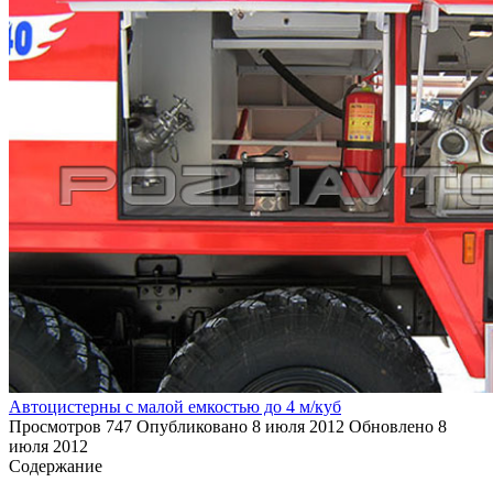
Автоцистерны с малой емкостью до 4 м/куб
Просмотров
747
Опубликовано
8 июля 2012
Обновлено
8
июля 2012
Содержание