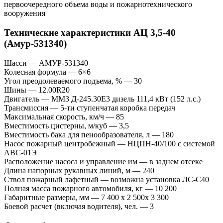
первоочередного объема воды и пожарнотехнического
вооружения
Технические характеристики АЦ 3,5-40
(Амур-531340)
Шасси — АМУР-531340
Колесная формула — 6×6
Угол преодолеваемого подъема, % — 30
Шины — 12.00R20
Двигатель — ММЗ Д-245.30Е3 дизель 111,4 кВт (152 л.с.)
Трансмиссия — 5-ти ступенчатая коробка передач
Максимальная скорость, км/ч — 85
Вместимость цистерны, м/куб — 3,5
Вместимость бака для пенообразователя, л — 180
Насос пожарный центробежный — НЦПН-40/100 с системой
АВС-01Э
Расположение насоса и управление им — в заднем отсеке
Длина напорных рукавных линий, м — 240
Ствол пожарный лафетный — возможна установка ЛС-С40
Полная масса пожарного автомобиля, кг — 10 200
Габаритные размеры, мм — 7 400 х 2 500х 3 300
Боевой расчет (включая водителя), чел. — 3